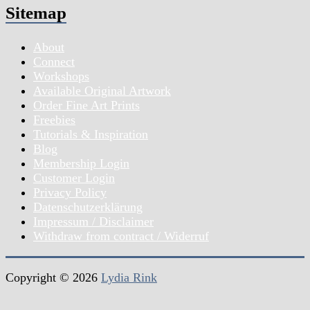
Sitemap
About
Connect
Workshops
Available Original Artwork
Order Fine Art Prints
Freebies
Tutorials & Inspiration
Blog
Membership Login
Customer Login
Privacy Policy
Datenschutzerklärung
Impressum / Disclaimer
Withdraw from contract / Widerruf
Copyright © 2026
Lydia Rink