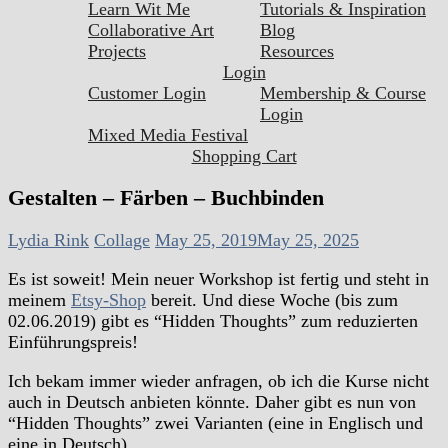
Learn Wit Me
Tutorials & Inspiration
Collaborative Art
Blog
Projects
Resources
Login
Customer Login
Membership & Course
Login
Mixed Media Festival
Shopping Cart
Gestalten – Färben – Buchbinden
Lydia Rink
Collage
May 25, 2019
May 25, 2025
Es ist soweit! Mein neuer Workshop ist fertig und steht in
meinem
Etsy-Shop
bereit. Und diese Woche (bis zum
02.06.2019) gibt es “Hidden Thoughts” zum reduzierten
Einführungspreis!
Ich bekam immer wieder anfragen, ob ich die Kurse nicht
auch in Deutsch anbieten könnte. Daher gibt es nun von
“Hidden Thoughts” zwei Varianten (eine in Englisch und
eine in Deutsch).