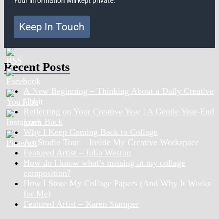
Your information will kept private.
Keep In Touch
Recent Posts
A New Beginning – Thinking About a Daily Creative
Habit
Reflecting on Your Creative Year | A Gentle Year-End
Look Back
Why I Keep Coming Back to Collage
Art Studio Tour – Inside My Creative Workspace
Featured Artist – Julia Weston
How do I know what’s missing in my collage
composition?
How I Store My Collage Papers (And Why It Works
for Me)
Featured Artist – Karen Stamper